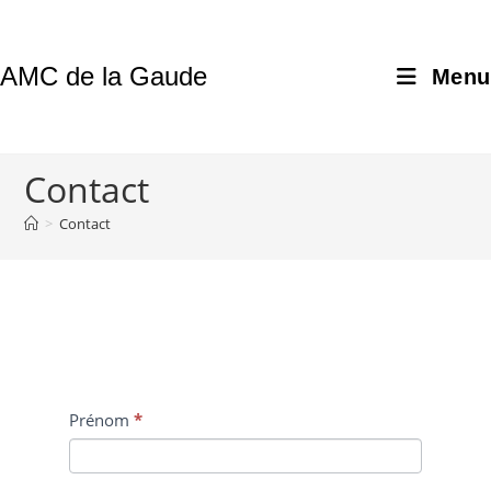
AMC de la Gaude
Menu
Contact
>
Contact
contact
Prénom
S
*
i
v