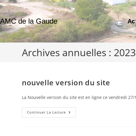
Skip
to
content
AMC de la Gaude
Ac
Archives annuelles : 2023
nouvelle version du site
La Nouvelle version du site est en ligne ce vendredi 2
Nouvelle
Continuer La Lecture
Version
Du
Site