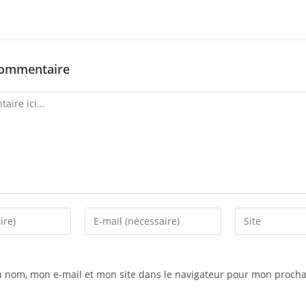
commentaire
Enter
Saisir
your
l’URL
email
de
address
votre
n nom, mon e-mail et mon site dans le navigateur pour mon procha
to
site
comment
(facultatif)