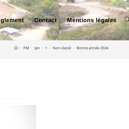
glement
Contact
Mentions légales
To
>
PM
>
Jan
>
1
>
Non classé
>
Bonne année 2024
we
se