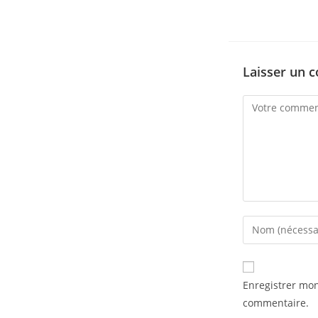
Laisser un 
Comment
Enter
your
name
or
Enregistrer mo
username
commentaire.
to